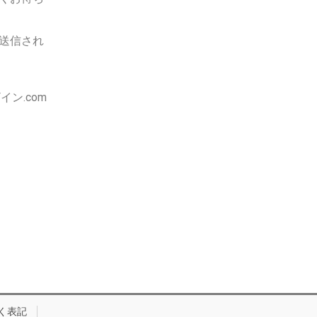
送信され
イン.com
く表記